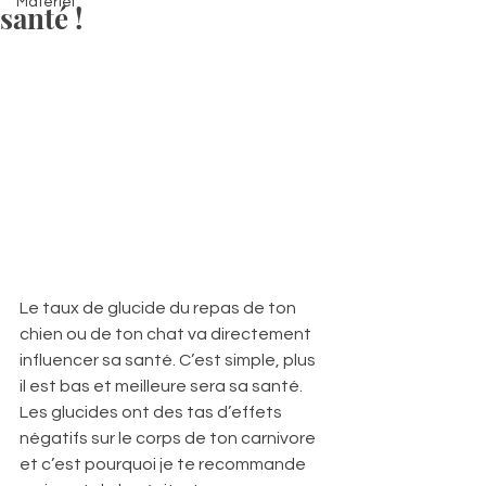
Matériel
santé !
Le taux de glucide du repas de ton 
chien ou de ton chat va directement 
influencer sa santé. C’est simple, plus 
il est bas et meilleure sera sa santé.
Les glucides ont des tas d’effets 
négatifs sur le corps de ton carnivore 
et c’est pourquoi je te recommande 