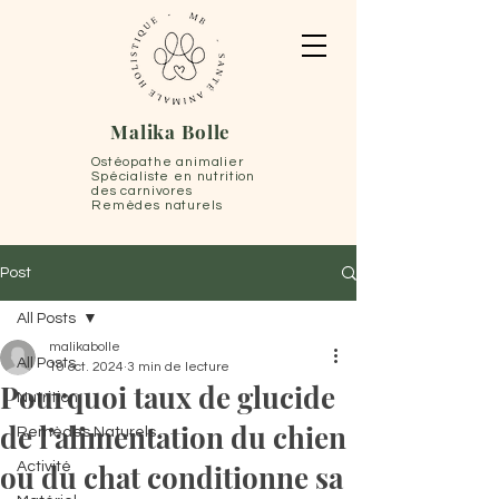
Malika Bolle
Ostéopathe animalier
Spécialiste en nutrition
des carnivores
Remèdes naturels
Post
All Posts
malikabolle
All Posts
10 oct. 2024
3 min de lecture
Pourquoi taux de glucide
Nutrition
de l’alimentation du chien
Remèdes Naturels
ou du chat conditionne sa
Activité