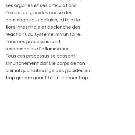
ses organes et ses articulations. 
L’excès de glucides cause des 
dommages aux cellules, atteint la 
flore intestinale et déclenche des 
réactions du système immunitaire. 
Tous ces processus sont 
responsables d’inflammation.
Tous ces processus se passent 
simultanément dans le corps de ton 
animal quand il mange des glucides en 
trop grande quantité. Lui donner trop 
de glucide revient à compromettre 
son confort, sa santé et donc sa 
longévité ! Ne néglige pas cet aspect 
de son alimentation, il est 
fondamental !