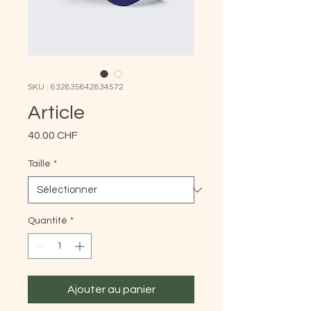
SKU : 632835642834572
Article
Prix
40.00 CHF
Taille
*
Quantité
*
Ajouter au panier