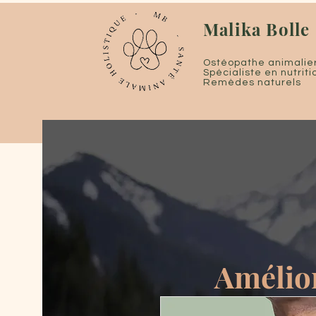
Malika Bolle
Ostéopathe animalie
Spécialiste en nutrit
Remèdes naturels
Amélior