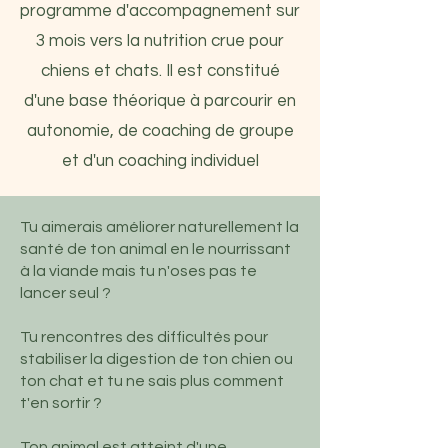
programme d'accompagnement sur
3 mois vers la nutrition crue pour
chiens et chats. Il est constitué
d'une base théorique à parcourir en
autonomie, de coaching de groupe
et d'un coaching individuel
Tu aimerais améliorer naturellement la
santé de ton animal en le nourrissant
à la viande mais tu n'oses pas te
lancer seul ?
Tu rencontres des difficultés pour
stabiliser la digestion de ton chien ou
ton chat et tu ne sais plus comment
t'en sortir ?
Ton animal est atteint d'une