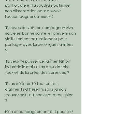
pathologie et tu voudrais optimiser
son alimentation pour pouvoir
l'accompagner au mieux ?
Tu rêves de voir ton compagnon vivre
sa vie en bonne santé et prévenir son
vieillissement naturellement pour
partager avec lui de longues années
?
Tu veux te passer de l'alimentation
industrielle mais tu as peur de faire
faux et de lui créer des carences ?
Tu as déjà tenté tout un tas
d'aliments différents sans jamais
trouver celui qui convient à ton chien
?
Mon accompagnement est pour toi !